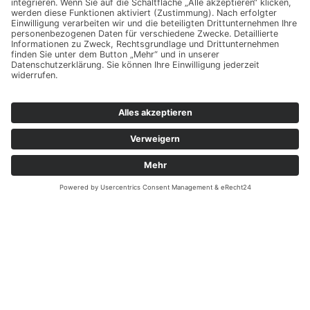
HEAG Holding AG –
Beteiligungsmanagement der
Wissenschaftsstadt Darmstadt (HEAG)
Im Carree 1
64283 Darmstadt
www.heag.de