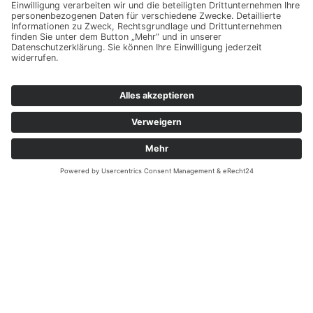
HEAG Holding AG –
Beteiligungsmanagement der
Wissenschaftsstadt Darmstadt (HEAG)
Im Carree 1
64283 Darmstadt
www.heag.de